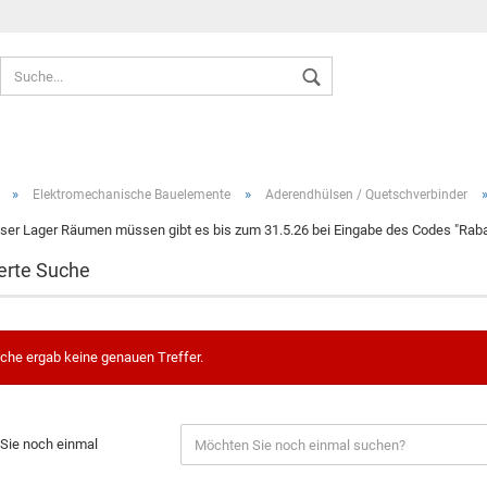
Sprache auswählen
»
»
Elektromechanische Bauelemente
Aderendhülsen / Quetschverbinder
ser Lager Räumen müssen gibt es bis zum 31.5.26 bei Eingabe des Codes "Rabat
erte Suche
Konto ers
Passwort
che ergab keine genauen Treffer.
Sie noch einmal