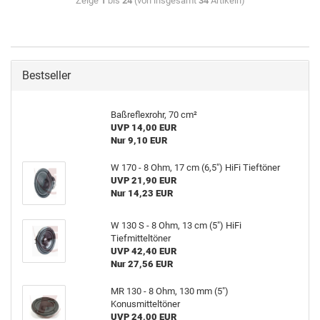
Zeige
1
bis
24
(von insgesamt
34
Artikeln)
Bestseller
Baßreflexrohr, 70 cm²
UVP 14,00 EUR
Nur 9,10 EUR
W 170 - 8 Ohm, 17 cm (6,5") HiFi Tieftöner
UVP 21,90 EUR
Nur 14,23 EUR
W 130 S - 8 Ohm, 13 cm (5") HiFi
Tiefmitteltöner
UVP 42,40 EUR
Nur 27,56 EUR
MR 130 - 8 Ohm, 130 mm (5")
Konusmitteltöner
UVP 24,00 EUR