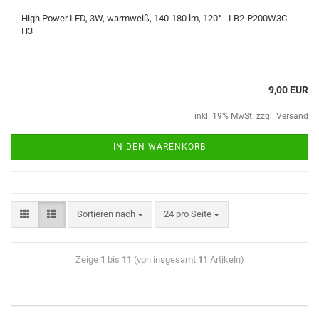
High Power LED, 3W, warmweiß, 140-180 lm, 120° - LB2-P200W3C-
H3
9,00 EUR
inkl. 19% MwSt. zzgl.
Versand
IN DEN WARENKORB
Sortieren nach
24 pro Seite
Zeige
1
bis
11
(von insgesamt
11
Artikeln)