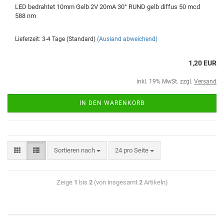
LED bedrahtet 10mm Gelb 2V 20mA 30° RUND gelb diffus 50 mcd
588 nm
Lieferzeit: 3-4 Tage (Standard)
(Ausland abweichend)
1,20 EUR
inkl. 19% MwSt. zzgl.
Versand
IN DEN WARENKORB
Sortieren nach
24 pro Seite
Zeige
1
bis
2
(von insgesamt
2
Artikeln)