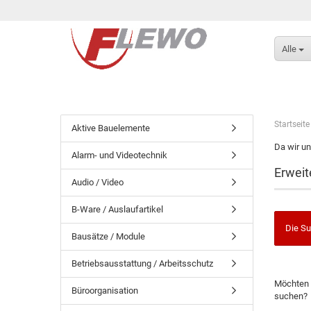
Alle
Startseite
Aktive Bauelemente
Da wir un
Alarm- und Videotechnik
Erweit
Audio / Video
B-Ware / Auslaufartikel
Die Su
Bausätze / Module
Betriebsausstattung / Arbeitsschutz
Möchten 
Büroorganisation
suchen?