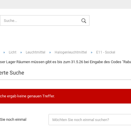
Sprache auswählen
»
»
»
»
Licht
Leuchtmittel
Halogenleuchtmittel
E11 - Sockel
ser Lager Räumen müssen gibt es bis zum 31.5.26 bei Eingabe des Codes "Rabat
erte Suche
Konto ers
Passwort
che ergab keine genauen Treffer.
Sie noch einmal