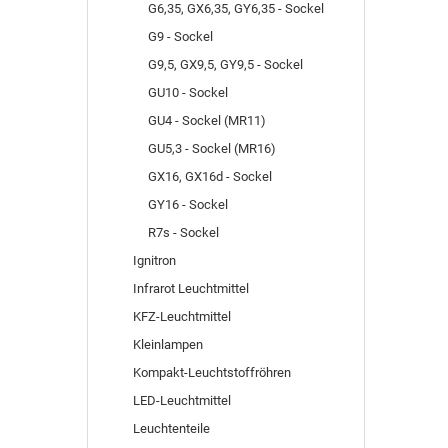
G6,35, GX6,35, GY6,35 - Sockel
G9 - Sockel
G9,5, GX9,5, GY9,5 - Sockel
GU10 - Sockel
GU4 - Sockel (MR11)
GU5,3 - Sockel (MR16)
GX16, GX16d - Sockel
GY16 - Sockel
R7s - Sockel
Ignitron
Infrarot Leuchtmittel
KFZ-Leuchtmittel
Kleinlampen
Kompakt-Leuchtstoffröhren
LED-Leuchtmittel
Leuchtenteile