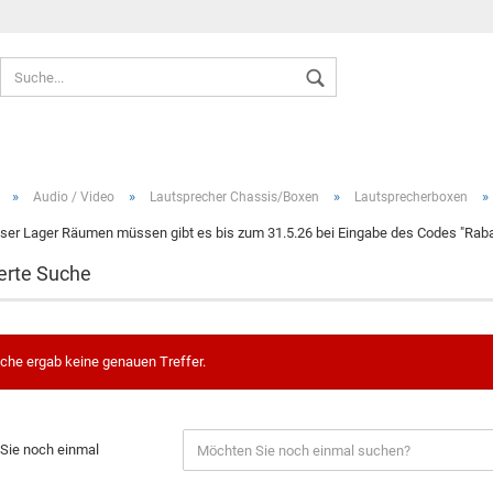
Sprache auswählen
»
»
»
»
Audio / Video
Lautsprecher Chassis/Boxen
Lautsprecherboxen
ser Lager Räumen müssen gibt es bis zum 31.5.26 bei Eingabe des Codes "Rabat
erte Suche
Konto ers
Passwort
che ergab keine genauen Treffer.
Sie noch einmal