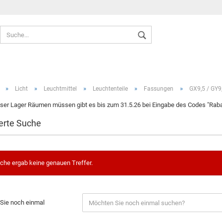
Sprache auswählen
»
»
»
»
»
Licht
Leuchtmittel
Leuchtenteile
Fassungen
GX9,5 / GY9
ser Lager Räumen müssen gibt es bis zum 31.5.26 bei Eingabe des Codes "Rabat
erte Suche
Konto ers
Passwort
che ergab keine genauen Treffer.
Sie noch einmal