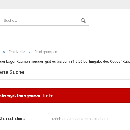
Sprache auswählen
»
»
Ersatzteile
Ersatzpumpen
ser Lager Räumen müssen gibt es bis zum 31.5.26 bei Eingabe des Codes "Rabat
erte Suche
Konto ers
Passwort
che ergab keine genauen Treffer.
Sie noch einmal