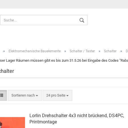
Sprache auswählen
»
»
»
»
Elektromechanische Bauelemente
Schalter / Taster
Schalter
D
ser Lager Räumen müssen gibt es bis zum 31.5.26 bei Eingabe des Codes "Rabat
halter
Konto ers
Passwort
Sortieren nach
24 pro Seite
Lorlin Drehschalter 4x3 nicht brückend, DS4PC,
Printmontage