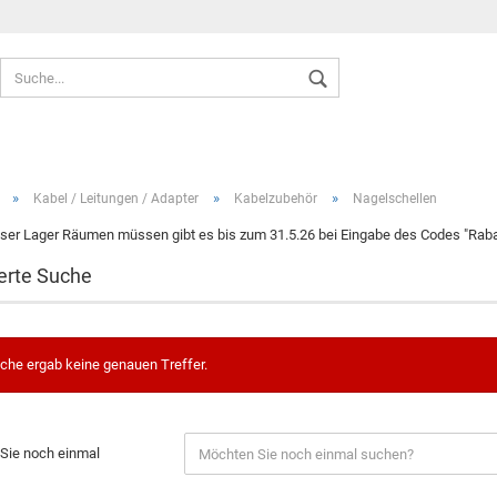
Sprache auswählen
»
»
»
Kabel / Leitungen / Adapter
Kabelzubehör
Nagelschellen
ser Lager Räumen müssen gibt es bis zum 31.5.26 bei Eingabe des Codes "Rabat
erte Suche
Konto ers
Passwort
che ergab keine genauen Treffer.
Sie noch einmal