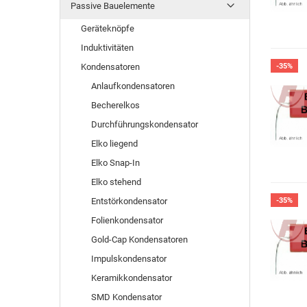
Passive Bauelemente
Geräteknöpfe
Induktivitäten
Kondensatoren
-35%
Anlaufkondensatoren
Becherelkos
Durchführungskondensator
Elko liegend
Elko Snap-In
Elko stehend
Entstörkondensator
-35%
Folienkondensator
Gold-Cap Kondensatoren
Impulskondensator
Keramikkondensator
SMD Kondensator