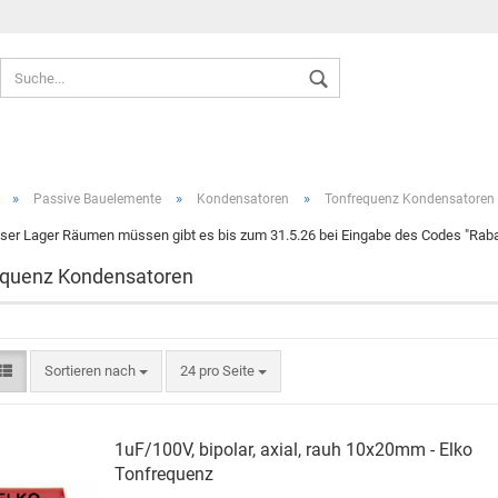
Sprache auswählen
»
»
»
Passive Bauelemente
Kondensatoren
Tonfrequenz Kondensatoren
ser Lager Räumen müssen gibt es bis zum 31.5.26 bei Eingabe des Codes "Rabat
equenz Kondensatoren
Konto ers
Passwort
Sortieren nach
24 pro Seite
1uF/100V, bipolar, axial, rauh 10x20mm - Elko
Tonfrequenz