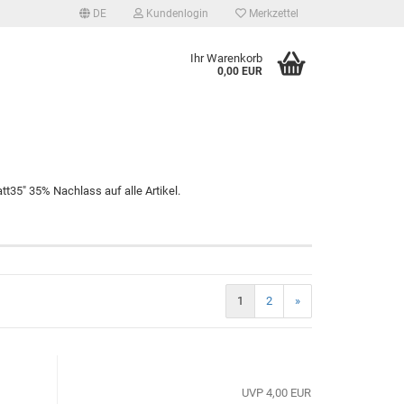
DE
Kundenlogin
Merkzettel
Ihr Warenkorb
0,00 EUR
t35" 35% Nachlass auf alle Artikel.
tellen
 vergessen?
1
2
»
UVP 4,00 EUR