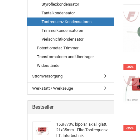
Styroflexkondensator
Tantalkondensator
Tonfrequenz Kondensatoren
Trimmerkondensatoren
Vielschichtkondensator
Potentiometer, Trimmer
Transformatoren und Übertrager
Widerstände
-35%
Stromversorgung
Werkstatt / Werkzeuge
Bestseller
15uF/70V, bipolar, axial, glatt,
-35%
21x35mm - Elko Tonfrequenz
I.T. Intertechnik