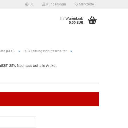
DE
Kundenlogin
Merkzettel
Ihr Warenkorb
0,00 EUR
»
»
äte (REG)
REG Leitungsschutzschalter
t35" 35% Nachlass auf alle Artikel.
tellen
 vergessen?