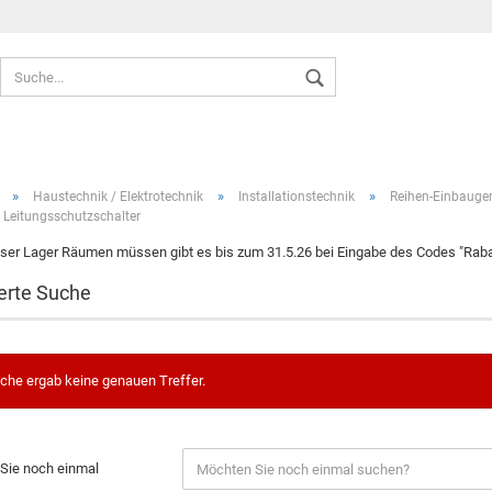
Sprache auswählen
»
»
»
Haustechnik / Elektrotechnik
Installationstechnik
Reihen-Einbauger
 Leitungsschutzschalter
ser Lager Räumen müssen gibt es bis zum 31.5.26 bei Eingabe des Codes "Rabat
erte Suche
Konto ers
Passwort
che ergab keine genauen Treffer.
Sie noch einmal