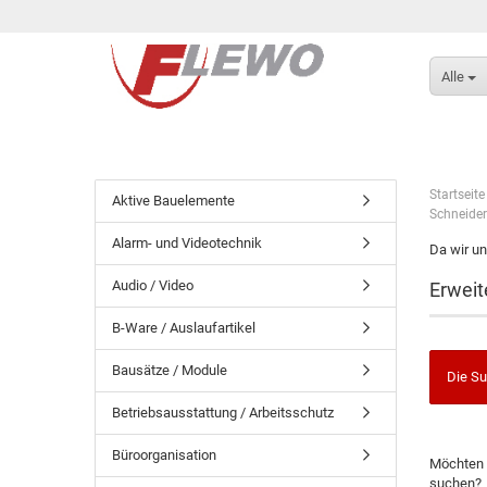
Alle
Startseite
Aktive Bauelemente
Schneider
Alarm- und Videotechnik
Da wir un
Audio / Video
Erweit
B-Ware / Auslaufartikel
Bausätze / Module
Die Su
Betriebsausstattung / Arbeitsschutz
Büroorganisation
Möchten 
suchen?