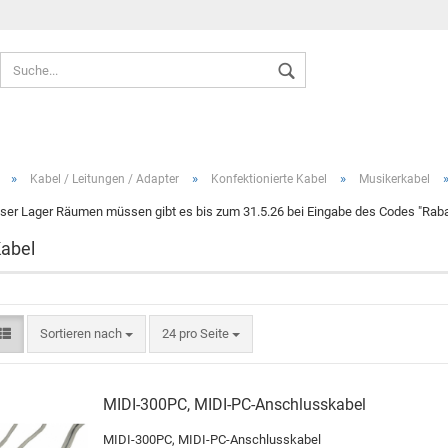
Sprache auswählen
»
»
»
Kabel / Leitungen / Adapter
Konfektionierte Kabel
Musikerkabel
ser Lager Räumen müssen gibt es bis zum 31.5.26 bei Eingabe des Codes "Rabat
abel
Konto ers
Passwort
Sortieren nach
24 pro Seite
MIDI-300PC, MIDI-PC-Anschlusskabel
MIDI-300PC, MIDI-PC-Anschlusskabel