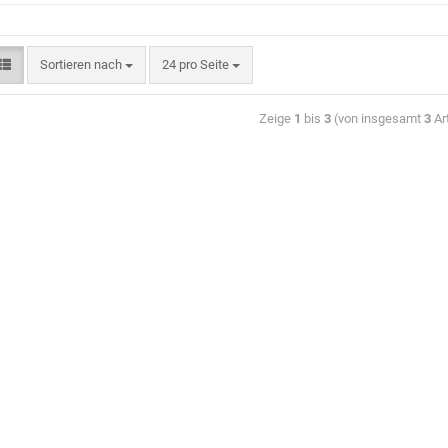
Sortieren nach
24 pro Seite
Zeige
1
bis
3
(von insgesamt
3
Art