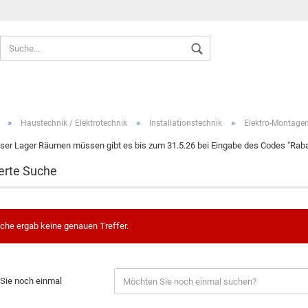
Sprache auswählen
»
»
»
Haustechnik / Elektrotechnik
Installationstechnik
Elektro-Montagem
ser Lager Räumen müssen gibt es bis zum 31.5.26 bei Eingabe des Codes "Rabat
erte Suche
Konto ers
Passwort
che ergab keine genauen Treffer.
Sie noch einmal