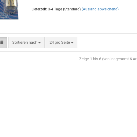
Lieferzeit: 3-4 Tage (Standard)
(Ausland abweichend)
Sortieren nach
24 pro Seite
Zeige
1
bis
6
(von insgesamt
6
Art